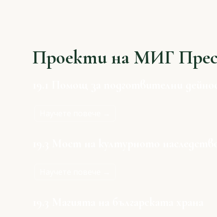
Проекти на МИГ Пре
19.1 Помощ за подготвителни дейно
Научете повече →
19.3 Мост на културното наследств
Научете повече →
19.3 Магията на българската храна