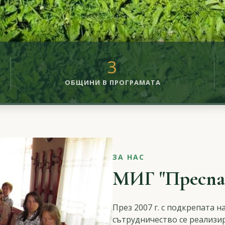
3
ОБЩИНИ В ПРОГРАМАТА
ЗА НАС
МИГ "Преспа
През 2007 г. с подкрепата 
сътрудничество се реализи