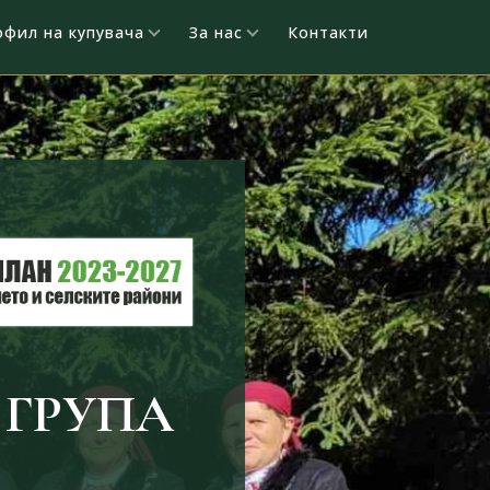
офил на купувача
За нас
Контакти
ГРУПА