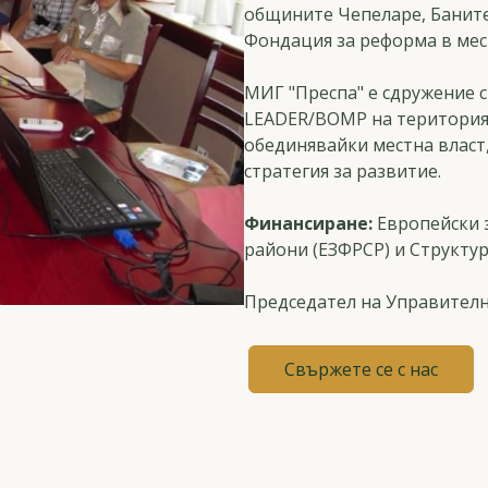
общините Чепеларе, Баните
Фондация за реформа в мес
МИГ "Преспа" е сдружение с
LEADER/ВОМР на територия
обединявайки местна власт
стратегия за развитие.
Финансиране:
Европейски з
райони (ЕЗФРСР) и Структу
Председател на Управителн
Свържете се с нас