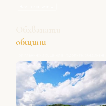
Научете повече →
Обхванати
общини
Три планински общини в Родопите, обединени 