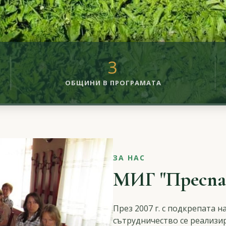
3
ОБЩИНИ В ПРОГРАМАТА
ЗА НАС
МИГ "Преспа
През 2007 г. с подкрепата 
сътрудничество се реализи