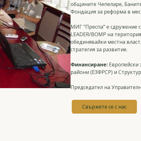
общините Чепеларе, Баните
Фондация за реформа в мес
МИГ "Преспа" е сдружение с
LEADER/ВОМР на територия
обединявайки местна власт
стратегия за развитие.
Финансиране:
Европейски з
райони (ЕЗФРСР) и Структу
Председател на Управителн
Свържете се с нас