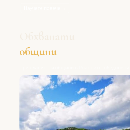
Научете повече →
Обхванати
общини
Три планински общини в Родопите, обединени 