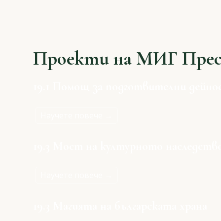
Проекти на МИГ Пре
19.1 Помощ за подготвителни дейно
Научете повече →
19.3 Мост на културното наследств
Научете повече →
19.3 Магията на българската храна