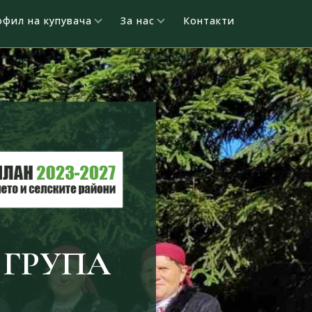
офил на купувача
За нас
Контакти
ГРУПА